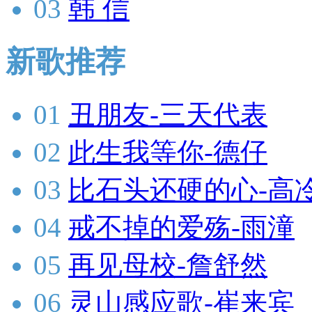
03
韩 信
新歌推荐
01
丑朋友-三天代表
02
此生我等你-德仔
03
比石头还硬的心-高
04
戒不掉的爱殇-雨潼
05
再见母校-詹舒然
06
灵山感应歌-崔来宾