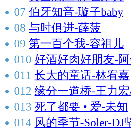
07
伯牙知音-璇子baby
08
与时俱进-薛菠
09
第一百个我-容祖儿
010
好酒好肉好朋友-阿
011
长大的童话-林宥嘉
012
缘分一道桥-王力宏
013
死了都要 • 爱-未知
014
风的季节-Soler-DJ