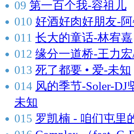
09
第一百个我-容祖儿
010
好酒好肉好朋友-阿
011
长大的童话-林宥嘉
012
缘分一道桥-王力宏
013
死了都要 • 爱-未知
014
风的季节-Soler-DJ
未知
015
罗凯楠 - 咱们屯里的