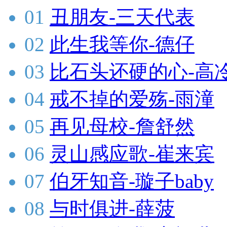
01
丑朋友-三天代表
02
此生我等你-德仔
03
比石头还硬的心-高
04
戒不掉的爱殇-雨潼
05
再见母校-詹舒然
06
灵山感应歌-崔来宾
07
伯牙知音-璇子baby
08
与时俱进-薛菠