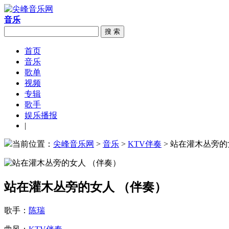
音乐
搜 索
首页
音乐
歌单
视频
专辑
歌手
娱乐播报
|
当前位置：
尖峰音乐网
>
音乐
>
KTV伴奏
> 站在灌木丛旁的
站在灌木丛旁的女人 （伴奏）
歌手：
陈瑞