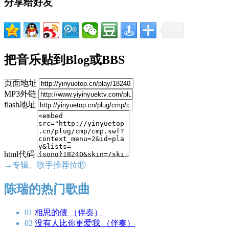
分享给好友
把音乐贴到Blog或BBS
页面地址
MP3外链
flash地址
html代码
→专辑、歌手推荐位⑪
陈瑞的热门歌曲
01
相思的债 （伴奏）
02
没有人比你更爱我 （伴奏）