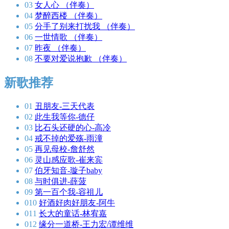
03
女人心 （伴奏）
04
梦醉西楼 （伴奏）
05
分手了别来打扰我 （伴奏）
06
一世情歌 （伴奏）
07
昨夜 （伴奏）
08
不要对爱说抱歉 （伴奏）
新歌推荐
01
丑朋友-三天代表
02
此生我等你-德仔
03
比石头还硬的心-高冷
04
戒不掉的爱殇-雨潼
05
再见母校-詹舒然
06
灵山感应歌-崔来宾
07
伯牙知音-璇子baby
08
与时俱进-薛菠
09
第一百个我-容祖儿
010
好酒好肉好朋友-阿牛
011
长大的童话-林宥嘉
012
缘分一道桥-王力宏/谭维维