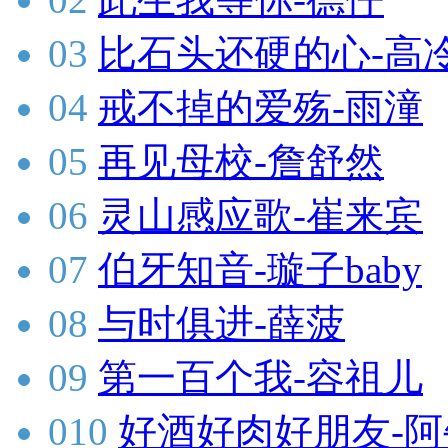
03
比石头还硬的心-高
04
戒不掉的爱殇-雨潼
05
再见母校-詹舒然
06
灵山感应歌-崔来宾
07
伯牙知音-璇子baby
08
与时俱进-薛菠
09
第一百个我-容祖儿
010
好酒好肉好朋友-阿