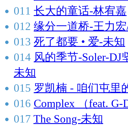
011
长大的童话-林宥嘉
012
缘分一道桥-王力宏
013
死了都要 • 爱-未知
014
风的季节-Soler-DJ
未知
015
罗凯楠 - 咱们屯里的
016
Complex （feat.
017
The Song-未知