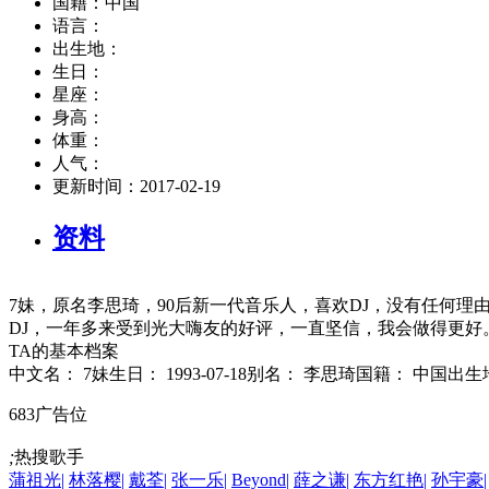
国籍：
中国
语言：
出生地：
生日：
星座：
身高：
体重：
人气：
更新时间：
2017-02-19
资料
7妹，原名李思琦，90后新一代音乐人，喜欢DJ，没有任何理
DJ，一年多来受到光大嗨友的好评，一直坚信，我会做得更好
TA的基本档案
中文名： 7妹生日： 1993-07-18别名： 李思琦国籍： 中国出
683广告位
;
热搜歌手
蒲祖光
|
林落樱
|
戴荃
|
张一乐
|
Beyond
|
薛之谦
|
东方红艳
|
孙宇豪
|