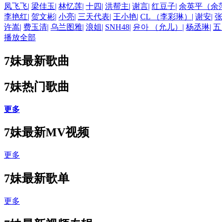
凤飞飞
|
梁佳玉
|
林忆莲
|
十四
|
洪帮主
|
谢言
|
红豆子
|
余英平（余
李艳红
|
贺文彬
|
小亮
|
三天代表
|
王小艳
|
CL （李彩琳）
|
谢安
|
许嵩
|
费玉清
|
乌兰图雅
|
浪姐
|
SNH48
|
윤아 （允儿）
|
杨丞琳
|
五
播放全部
7妹最新歌曲
7妹热门歌曲
更多
7妹最新MV视频
更多
7妹最新歌单
更多