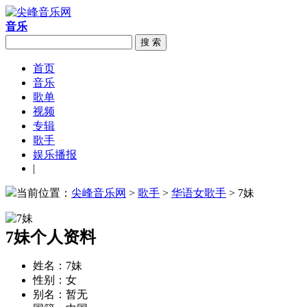
音乐
搜 索
首页
音乐
歌单
视频
专辑
歌手
娱乐播报
|
当前位置：
尖峰音乐网
>
歌手
>
华语女歌手
> 7妹
7妹个人资料
姓名：
7妹
性别：
女
别名：
暂无