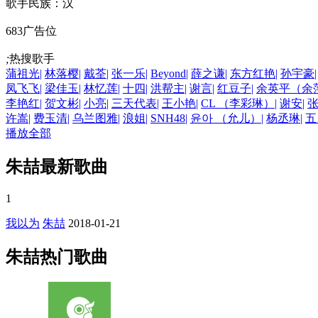
歌手民族：汉
683广告位
;
热搜歌手
蒲祖光
|
林落樱
|
戴荃
|
张一乐
|
Beyond
|
薛之谦
|
东方红艳
|
孙宇豪
|
凤飞飞
|
梁佳玉
|
林忆莲
|
十四
|
洪帮主
|
谢言
|
红豆子
|
余英平（余
李艳红
|
贺文彬
|
小亮
|
三天代表
|
王小艳
|
CL （李彩琳）
|
谢安
|
许嵩
|
费玉清
|
乌兰图雅
|
浪姐
|
SNH48
|
윤아 （允儿）
|
杨丞琳
|
五
播放全部
朱喆最新歌曲
1
我以为
朱喆
2018-01-21
朱喆热门歌曲