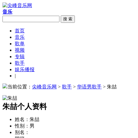
音乐
搜 索
首页
音乐
歌单
视频
专辑
歌手
娱乐播报
|
当前位置：
尖峰音乐网
>
歌手
>
华语男歌手
> 朱喆
朱喆个人资料
姓名：
朱喆
性别：
男
别名：