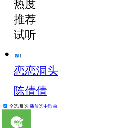
热度
推荐
试听
1
恋恋洞头
陈倩倩
全选/反选
播放选中歌曲