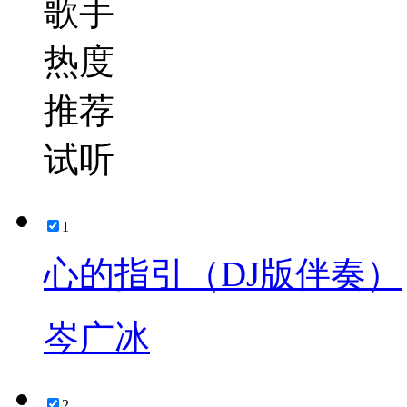
歌手
热度
推荐
试听
1
心的指引（DJ版伴奏）
岑广冰
2