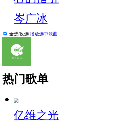
岑广冰
全选/反选
播放选中歌曲
热门歌单
亿维之光